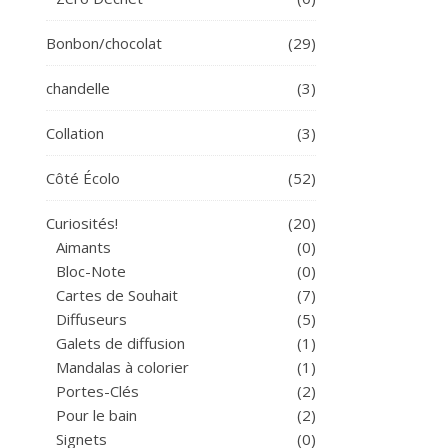
Bonbon/chocolat
(29)
chandelle
(3)
Collation
(3)
Côté Écolo
(52)
Curiosités!
(20)
Aimants
(0)
Bloc-Note
(0)
Cartes de Souhait
(7)
Diffuseurs
(5)
Galets de diffusion
(1)
Mandalas à colorier
(1)
Portes-Clés
(2)
Pour le bain
(2)
Signets
(0)