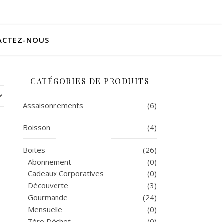
ACTEZ-NOUS
CATÉGORIES DE PRODUITS
Assaisonnements
(6)
Boisson
(4)
Boites
(26)
Abonnement
(0)
Cadeaux Corporatives
(0)
Découverte
(3)
Gourmande
(24)
Mensuelle
(0)
Zéro Déchet
(0)