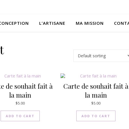
CONCEPTION
L’ARTISANE
MA MISSION
CONT
t
e de souhait fait à
Carte de souhait fait à
la main
la main
$
5.00
$
5.00
ADD TO CART
ADD TO CART