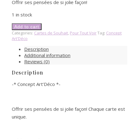
Offrir ses pensées de si jolie façon!
1 in stock
Add to cart
Categories:
Cartes de Souhait
,
Pour Tout Voir
Tag:
Concept
Art'Déco
Description
Additional information
Reviews (0)
Description
-* Concept Art’Déco *-
Offrir ses pensées de si jolie façon! Chaque carte est
unique.