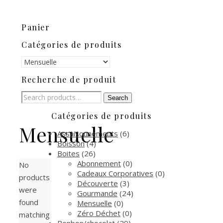
Panier
Catégories de produits
Recherche de produit
Search
Search
for:
Catégories de produits
Mensuelle
Assaisonnements
(6)
Boisson
(4)
Boites
(26)
Abonnement
(0)
No
Cadeaux Corporatives
(0)
products
Découverte
(3)
were
Gourmande
(24)
found
Mensuelle
(0)
Zéro Déchet
(0)
matching
Bonbon/chocolat
(29)