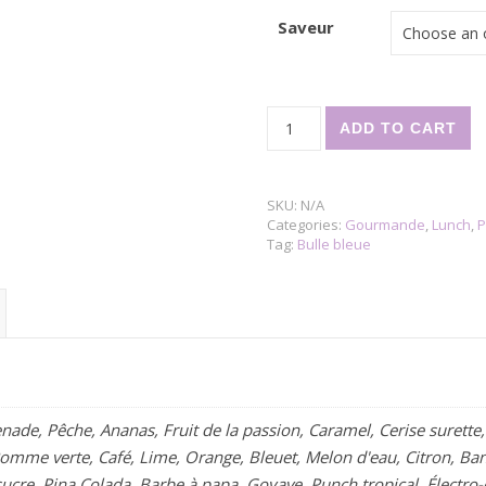
Saveur
Bulles explosives (BubbleTea)
ADD TO CART
SKU:
N/A
Categories:
Gourmande
,
Lunch
,
P
Tag:
Bulle bleue
nade, Pêche, Ananas, Fruit de la passion, Caramel, Cerise surette
, Pomme verte, Café, Lime, Orange, Bleuet, Melon d'eau, Citron, 
sucre, Pina Colada, Barbe à papa, Goyave, Punch tropical, Électro-c