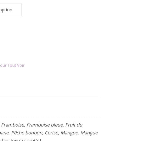
-La bulle bleue quantity
our Tout Voir
, Framboise, Framboise bleue, Fruit du
Banane, Pêche bonbon, Cerise, Mangue, Mangue
hoc (extra surette)