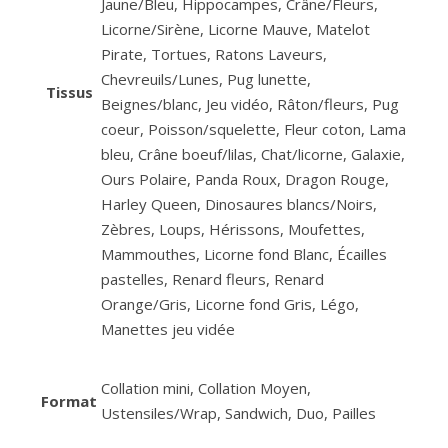
Jaune/Bleu, Hippocampes, Crâne/Fleurs,
Licorne/Sirène, Licorne Mauve, Matelot
Pirate, Tortues, Ratons Laveurs,
Chevreuils/Lunes, Pug lunette,
Tissus
Beignes/blanc, Jeu vidéo, Râton/fleurs, Pug
coeur, Poisson/squelette, Fleur coton, Lama
bleu, Crâne boeuf/lilas, Chat/licorne, Galaxie,
Ours Polaire, Panda Roux, Dragon Rouge,
Harley Queen, Dinosaures blancs/Noirs,
Zèbres, Loups, Hérissons, Moufettes,
Mammouthes, Licorne fond Blanc, Écailles
pastelles, Renard fleurs, Renard
Orange/Gris, Licorne fond Gris, Légo,
Manettes jeu vidée
Collation mini, Collation Moyen,
Format
Ustensiles/Wrap, Sandwich, Duo, Pailles