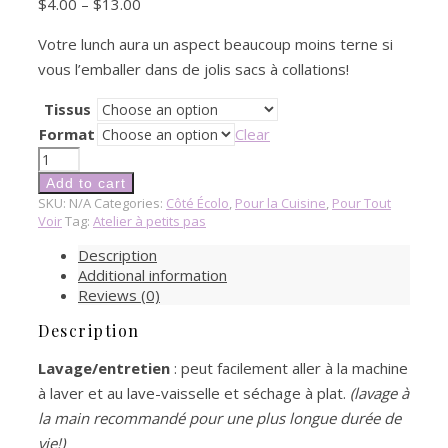
$
4.00
–
$
13.00
Votre lunch aura un aspect beaucoup moins terne si
vous l’emballer dans de jolis sacs à collations!
Tissus
Format
Clear
Sacs
à
Add to cart
Sandwich,
SKU:
N/A
Categories:
Côté Écolo
,
Pour la Cuisine
,
Pour Tout
Collations,
Voir
Tag:
Atelier à petits pas
Ustensiles
Description
et
Additional information
Pailles
Reviews (0)
quantity
Description
Lavage/entretien
: peut facilement aller à la machine
à laver et au lave-vaisselle et séchage à plat.
(lavage à
la main recommandé pour une plus longue durée de
vie!)