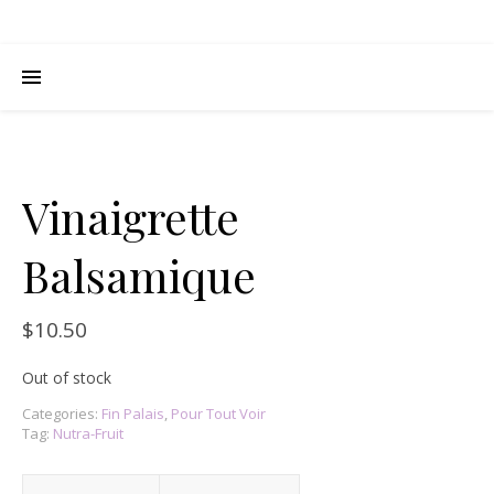
Vinaigrette
Balsamique
$
10.50
Out of stock
Categories:
Fin Palais
,
Pour Tout Voir
Tag:
Nutra-Fruit