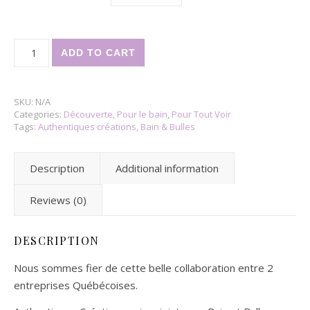
Sel / Thé de bain (en sac de 55grammes) quantity
ADD TO CART
SKU:
N/A
Categories:
Découverte
,
Pour le bain
,
Pour Tout Voir
Tags:
Authentiques créations
,
Bain & Bulles
Description
Additional information
Reviews (0)
DESCRIPTION
Nous sommes fier de cette belle collaboration entre 2
entreprises Québécoises.