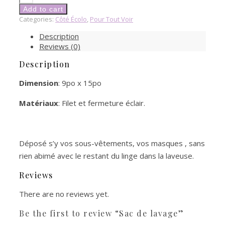
de
Add to cart
lavage
Categories:
Côté Écolo
,
Pour Tout Voir
quantity
Description
Reviews (0)
Description
Dimension
: 9po x 15po
Matériaux
: Filet et fermeture éclair.
Déposé s’y vos sous-vêtements, vos masques , sans
rien abimé avec le restant du linge dans la laveuse.
Reviews
There are no reviews yet.
Be the first to review “Sac de lavage”