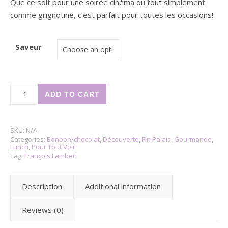
Que ce soit pour une soirée cinéma ou tout simplement
comme grignotine, c’est parfait pour toutes les occasions!
Saveur
Popcorn-François Lambert.One quantity
ADD TO CART
SKU:
N/A
Categories:
Bonbon/chocolat
,
Découverte
,
Fin Palais
,
Gourmande
,
Lunch
,
Pour Tout Voir
Tag:
François Lambert
Description
Additional information
Reviews (0)