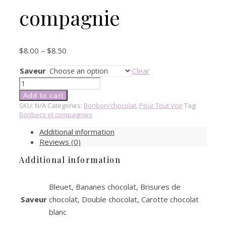
compagnie
$
8.00
–
$
8.50
Saveur
Clear
Mélanges
à
Add to cart
muffins-
SKU:
N/A
Categories:
Bonbon/chocolat
,
Pour Tout Voir
Tag:
Bonbecs
Bonbecs et compagnies
et
Additional information
compagnie
Reviews (0)
quantity
Additional information
Bleuet, Bananes chocolat, Brisures de
Saveur
chocolat, Double chocolat, Carotte chocolat
blanc