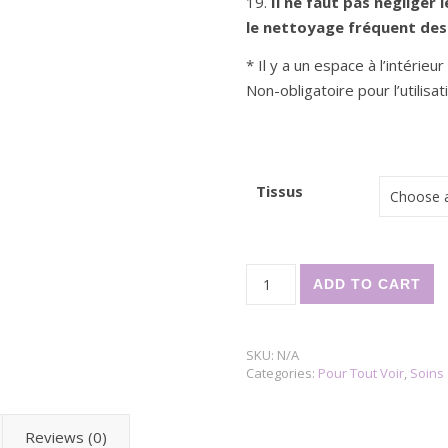
19.
Il ne faut pas néglige
le nettoyage fréquent des 
* Il y a un espace à l’intérieu
Non-obligatoire pour l’utilisat
Tissus
Masque de protection en tiss
ADD TO CART
SKU:
N/A
Categories:
Pour Tout Voir
,
Soins
Reviews (0)