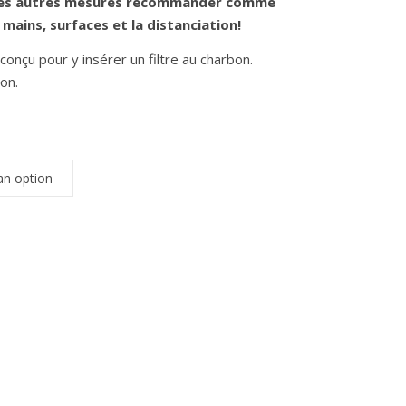
r les autres mesures recommander comme
mains, surfaces et la distanciation!
r conçu pour y insérer un filtre au charbon.
ion.
us AJUSTABLES ADULTE (prêt à partir) quantity